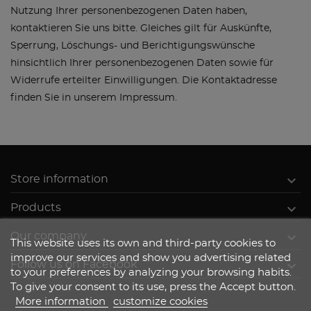
Nutzung Ihrer personenbezogenen Daten haben,
kontaktieren Sie uns bitte. Gleiches gilt für Auskünfte,
Sperrung, Löschungs- und Berichtigungswünsche
hinsichtlich Ihrer personenbezogenen Daten sowie für
Widerrufe erteilter Einwilligungen. Die Kontaktadresse
finden Sie in unserem Impressum.

Store information

Products

Our company
This website uses its own and third-party cookies to
improve our services and show you advertising related

Follow us on Facebook
to your preferences by analyzing your browsing habits.
To give your consent to its use, press the Accept button.
More information
customize cookies