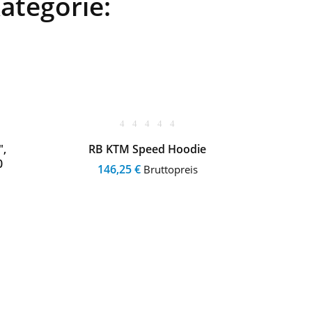
Kategorie:
",
RB KTM Speed Hoodie
Hon
0
146,25 €
Bruttopreis
11