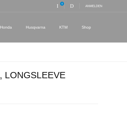
0
ANMELDEN
Honda
Husqvarna
KTM
Shop
, LONGSLEEVE