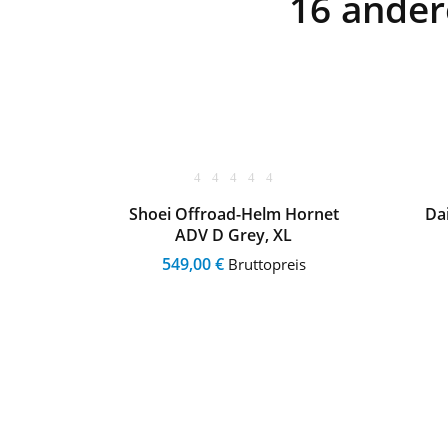
16 andere
Grey
Shoei Offroad-Helm Hornet
Dai
ADV D Grey, XL
is
549,00 €
Bruttopreis